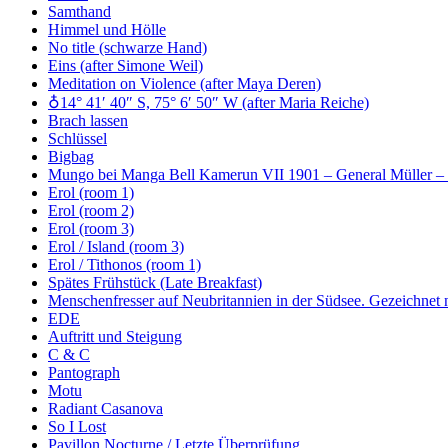
Samthand
Himmel und Hölle
No title (schwarze Hand)
Eins (after Simone Weil)
Meditation on Violence (after Maya Deren)
♁14° 41′ 40″ S, 75° 6′ 50″ W (after Maria Reiche)
Brach lassen
Schlüssel
Bigbag
Mungo bei Manga Bell Kamerun VII 1901 – General Müller – 
Erol (room 1)
Erol (room 2)
Erol (room 3)
Erol / Island (room 3)
Erol / Tithonos (room 1)
Spätes Frühstück (Late Breakfast)
Menschenfresser auf Neubritannien in der Südsee. Gezeichnet
EDE
Auftritt und Steigung
C & C
Pantograph
Motu
Radiant Casanova
So I Lost
Pavillon Nocturne / Letzte Überprüfung